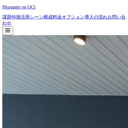
Pleasanter on OCI
課題
特徴
活用シーン
構成
料金
オプション
導入の流れ
お問い合
わせ