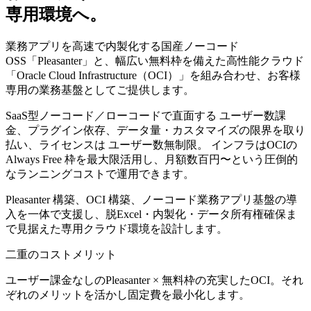
専用環境へ。
業務アプリを高速で内製化する国産ノーコード
OSS「Pleasanter」と、幅広い無料枠を備えた高性能クラウド
「Oracle Cloud Infrastructure（OCI）」を組み合わせ、
お客様
専用の業務基盤
としてご提供します。
SaaS型ノーコード／ローコードで直面する
ユーザー数課
金
、
プラグイン依存
、
データ量・カスタマイズの限界
を取り
払い、ライセンスは
ユーザー数無制限
。 インフラはOCIの
Always Free 枠を最大限活用し、月額数百円〜という圧倒的
なランニングコストで運用できます。
Pleasanter 構築、OCI 構築、ノーコード業務アプリ基盤の導
入を一体で支援し、脱Excel・内製化・データ所有権確保ま
で見据えた専用クラウド環境を設計します。
二重のコストメリット
ユーザー課金なしのPleasanter × 無料枠の充実したOCI。それ
ぞれのメリットを活かし固定費を最小化します。