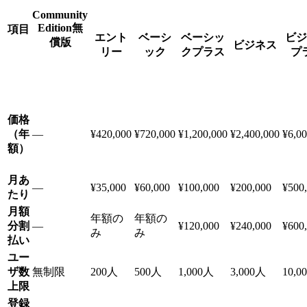
Community
Edition
無
項目
エント
ベーシ
ベーシッ
ビジ
償版
ビジネス
リー
ック
クプラス
プ
価格
（年
—
¥420,000
¥720,000
¥1,200,000
¥2,400,000
¥6,00
額）
月あ
—
¥35,000
¥60,000
¥100,000
¥200,000
¥500
たり
月額
年額の
年額の
分割
—
¥120,000
¥240,000
¥600
み
み
払い
ユー
ザ数
無制限
200人
500人
1,000人
3,000人
10,0
上限
登録