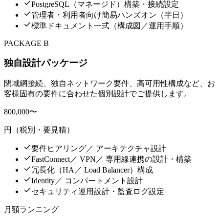
PostgreSQL（マネージド）構築・接続設定
管理者・利用者向け簡易ハンズオン（半日）
標準ドキュメント一式（構成図／運用手順）
PACKAGE B
独自設計パッケージ
閉域網接続、独自ネットワーク要件、高可用性構成など、お
客様固有の要件に合わせた個別設計でご提供します。
800,000〜
円（税別・要見積）
要件ヒアリング／ アーキテクチャ設計
FastConnect／ VPN／ 専用線連携の設計・構築
冗長化（HA／ Load Balancer）構成
Identity／ コンパートメント設計
セキュリティ運用設計・監査ログ設定
月額ランニング