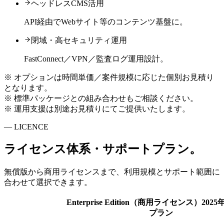
ヘッドレスCMS活用
API経由でWebサイト等のコンテンツ基盤に。
閉域・高セキュリティ運用
FastConnect／VPN／監査ログ運用設計。
※ オプションは時間単価／案件規模に応じた個別お見積り
となります。
※ 標準パッケージとの組み合わせもご相談ください。
※ 運用支援は別途お見積りにてご提供いたします。
— LICENCE
ライセンス体系・サポートプラン。
無償版から商用ライセンスまで、利用規模とサポート範囲に
合わせて選択できます。
Enterprise Edition（商用ライセンス）
2025
プラン